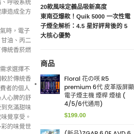
病、呼吸系统
20款風味定義品吸新高度
健康造成全方
東南亞爆款！Quik 5000 一次性電
子煙全解析：4.5 星好評背後的 5
氣時，電子
大核心優勢
、甘油、丙二
了傳統香菸燃
商品
身需求選擇不
Floral 花の咲 R5
相較於傳統香
premium 6代 皮革版屏顯
消費者的個人
電子煙主機 煙桿 煙槍 (
沁人心脾的舒
4/5/6代通用)
受到充滿甜味
$
199.00
悅味覺享受。
多彩的味覺世
(新品)ZGAR 6.0E AVD 6