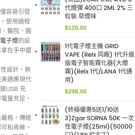
代煙彈 400口 2ML 2% 三
僅容易引發
粒裝 草煙味
霧，使用過程
$
129.00
場、醫院、圖
A 電子煙
的設
1代電子煙主機 GRID
是拿在手中還
VAPE (Relx 同廠) 1代升級
版電子智能霧化器(大煙
次性設計，無
霧)(Relx 1代/LANA 1代通
用)
完美適應現代
USB 充
$
248.00
持電量充足，
(終極優惠5送1/10送
3)Zgar SORNA 50K 一次
益嚴格，傳統
性電子煙(25ml)(50000
認可和青睞。