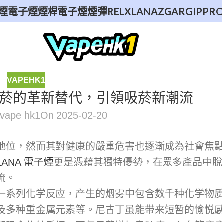
煙
電子煙煙桿
電子煙煙彈
RELX
LANA
ZGAR
GIPPR
VAPEHK1
統香菸的革新替代，引領吸菸新潮流
vape hk1
On 2025-02-20
地位，然而其對健康的嚴重危害也逐漸成為社會焦
LANA 電子煙
更是憑藉其獨特優勢，在眾多產品中脫
流。
一系列化学反应，产生的烟雾中包含数千种化学物
及多种重金属元素等。尼古丁虽能带来短暂的愉悦