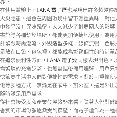
界。
在使用體驗上，
LANA 電子煙
也展現出許多超越傳
火災隱患，還會在周圍環境中留下濃重異味，對他人
中幾乎沒有異味殘留，大大減少了對周圍人的影響
書館等各種禁煙場所，都能更加便捷地使用，為用
計緊跟時尚潮流，外觀造型多樣，線條流暢，色彩
是放在口袋、包包裡，都能成為彰顯個性的時尚單
在追求便利性方面，
LANA 電子煙
同樣表現出色。以
需繁瑣的充電步驟，也無需攜帶備用煙彈，用戶只
快節奏生活中人們對便捷性的需求。對於可重複使
電等多種方式，無論是在家中、辦公室，還是外出
隨時滿足用戶需求。
從社會接受度和產業發展趨勢來看，隨著人們對健
香菸的市場份額逐漸受到擠壓。而電子煙作為一種