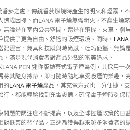
統香菸之處。傳統香菸燃燒時產生的明火和煙霧，不
造成困擾。而LANA 電子煙無需明火，不產生煙
，無論是在室內公共空間，還是在飛機、火車、劇
戶提供了更為自由、舒適的吸煙環境。同時，
LAN
搭配豐富，兼具科技感與時尚感，輕巧便攜，無論
品，滿足現代消費者對產品外觀的審美追求。
LANA PEN 迷你版拋棄式電子煙為例，其採用一
需將其隨身攜帶，即可隨時隨地享受吸煙的樂趣，
用的
LANA 電子煙
產品，其充電方式也十分便捷，支援
旅行，都能輕鬆找到充電設備，確保電子煙時刻保
康問題的關注度不斷提高，以及全球控煙政策的日
相對低害的替代品，正逐漸獲得越來越多消費者的