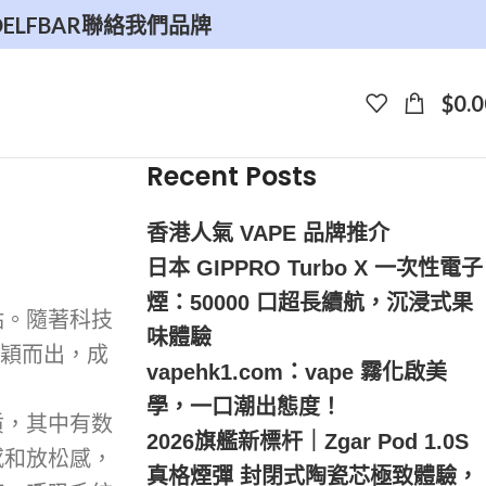
O
ELFBAR
聯絡我們
品牌
$
0.0
Recent Posts
香港人氣 VAPE 品牌推介
日本 GIPPRO Turbo X 一次性電子
煙：50000 口超長續航，沉浸式果
點。隨著科技
味體驗
穎而出，成
vapehk1.com：vape 霧化啟美
學，一口潮出態度！
质，其中有数
2026旗艦新標杆｜Zgar Pod 1.0S
感和放松感，
真格煙彈 封閉式陶瓷芯極致體驗，