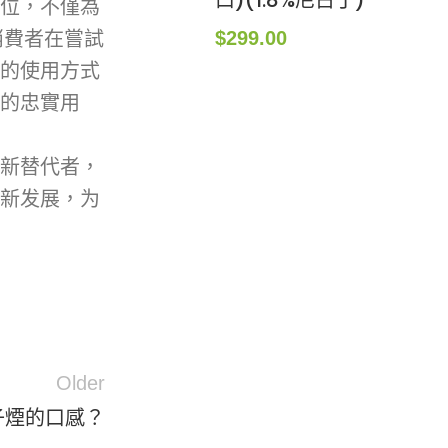
口)(1.8%尼古丁)
位，不僅為
$
299.00
消費者在嘗試
的使用方式
煙的忠實用
新替代者，
新发展，为
Older
子煙的口感？