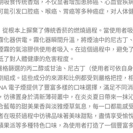
期吸食传统香烟，不仅显著增加患肺癌、心血管疾
可能引发口腔癌、喉癌、胃癌等多种癌症，对人体
，從根本上摒棄了傳統香菸的燃燒過程。當使用者吸
霧化器供電。霧化器瞬間升溫，將煙油中的尼古丁
煙霧的氣溶膠供使用者吸入。在這個過程中，避免
低了對人體健康的危害程度。
過嚴格篩選的丙二醇或甘油、尼古丁（使用者可依自
劑組成。這些成分的來源和比例都受到嚴格把控，
NA 電子煙提供了豐富多樣的口味選擇，滿足不同
，彷彿置身於清新薄荷叢中，在炎炎夏日帶來一抹
合藍莓的甜美果香與淡雅煙草氣息，每一口都能感
者在吸菸過程中彷彿品味著美味甜點，盡情享受愉
蘋果派等多種特色口味，為使用者打造了一個豐富