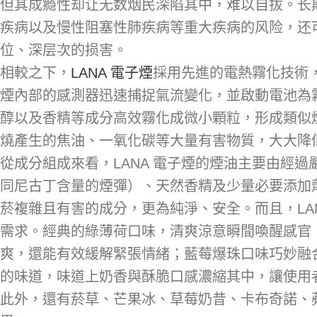
但其成瘾性却让无数烟民深陷其中，难以自拔。长
疾病以及慢性阻塞性肺疾病等重大疾病的风险，还
位、深层次的损害。
相較之下，
LANA 電子煙
採用先進的電熱霧化技術
煙內部的感測器迅速捕捉氣流變化，並啟動電池為
醇以及香精等成分高效霧化成微小顆粒，形成類似
燒產生的焦油、一氧化碳等大量有害物質，大大降
從成分組成來看，LANA 電子煙的煙油主要由經
同尼古丁含量的煙彈）、天然香精及少量必要添加
菸複雜且有害的成分，更為純淨、安全。而且，LA
需求。經典的綠薄荷口味，清爽涼意瞬間喚醒感官
爽，還能有效緩解緊張情緒；藍莓爆珠口味巧妙融
的味道，味道上奶香與酥脆口感濃縮其中，讓使用
此外，還有菸草、芒果冰、草莓奶昔、卡布奇諾、