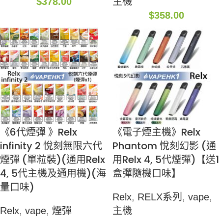
$
378.00
主機
$
358.00
《6代煙彈 》Relx
《電子煙主機》Relx
infinity 2 悅刻無限六代
Phantom 悅刻幻影 (通
煙彈 (單粒裝)(通用Relx
用Relx 4, 5代煙彈)【送1
4, 5代主機及通用機)(海
盒彈隨機口味】
量口味)
Relx
,
RELX系列
,
vape
,
Relx
,
vape
,
煙彈
主機