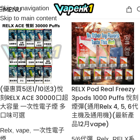
Skip to navigation
MENU
Skip to main content
(優惠買5送1/10送3)悅
RELX Pod Real Freezy
刻RELX ACE 30000口超
3pods 1000 Puffs 悅刻
大容量 一次性電子煙 多
煙彈(通用Relx 4, 5, 6代
口味可選
主機及通用機)(最新產
品12月vape)
Relx
,
vape
,
一次性電子
煙
5/6代彈
,
Relx
,
RELX系