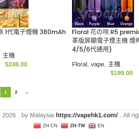
の咲 1代電子煙機 380mAh
Floral 花の咲 R5 prem
革版屏顯電子煙主機 煙桿
4/5/6代通用)
,
主機
$
248.00
Floral
,
vape
,
主機
$
199.00
1
2
→
2026 . by Malaysia
https://vapehk1.com/
. All ri
ZH-CN
ZH-TW
EN