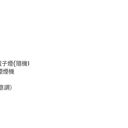
電子煙(隨機1
子煙煙機
任意調）