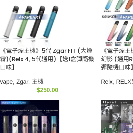
《電子煙主機》5代 Zgar FIT (大煙
《電子煙主機》
霧)(Relx 4, 5代通用)【送1盒彈隨機
幻影 (通用R
口味】
彈隨機口味
vape
,
Zgar
,
主機
Relx
,
REL
$
250.00