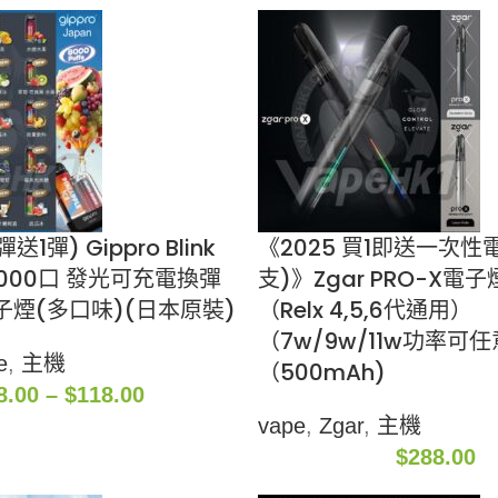
1彈) Gippro Blink
《2025 買1即送一次性
x 8000口 發光可充電換彈
支)》Zgar PRO-X電
煙(多口味)(日本原裝)
（Relx 4,5,6代通用）
（7w/9w/11w功率可
e
,
主機
（500mAh)
8.00
–
$
118.00
vape
,
Zgar
,
主機
$
288.00