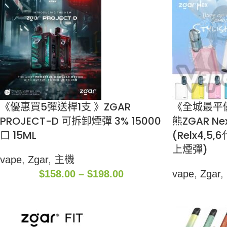
《優惠買5彈送桿1支 》ZGAR
《全城最平優
PROJECT-D 可拆卸煙彈 3% 15000
熊ZGAR 
口 15ML
(Relx4,5
上煙彈)
vape
,
Zgar
,
主機
$
158.00
–
$
198.00
vape
,
Zgar
,