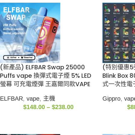
(新產品) ELFBAR Swap 25000
(特別優惠5彈送
Puffs vape 換彈式電子煙 5% LED
Blink Bo
螢幕 可充電煙彈 王嘉爾同款VAPE
式一次性電子
ELFBAR
,
vape
,
主機
Gippro
,
vap
$
148.00
–
$
238.00
$
8