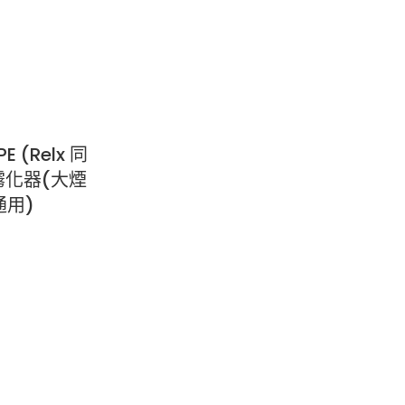
 (Relx 同
霧化器(大煙
代通用)