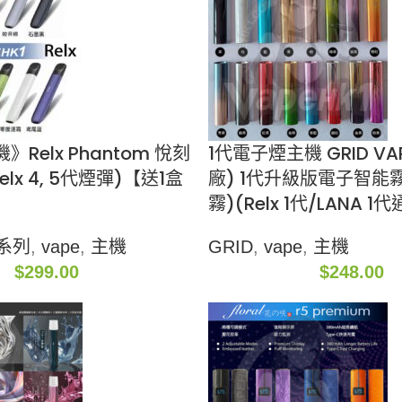
Relx Phantom 悅刻
1代電子煙主機 GRID VAPE
elx 4, 5代煙彈)【送1盒
廠) 1代升級版電子智能
】
霧)(Relx 1代/LANA 1
X系列
,
vape
,
主機
GRID
,
vape
,
主機
$
299.00
$
248.00