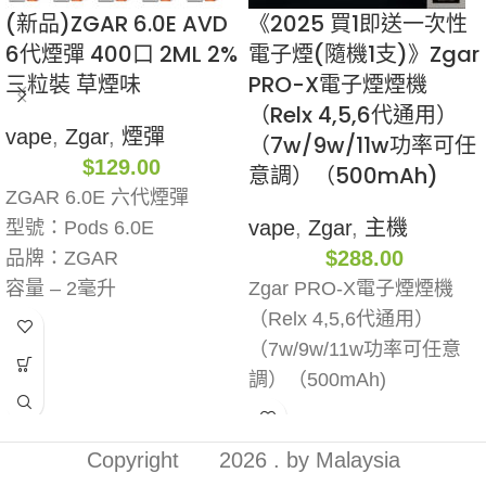
(新品)ZGAR 6.0E AVD
《2025 買1即送一次性
6代煙彈 400口 2ML 2%
電子煙(隨機1支)》Zgar
三粒裝 草煙味
PRO-X電子煙煙機
（Relx 4,5,6代通用）
vape
,
Zgar
,
煙彈
（7w/9w/11w功率可任
$
129.00
意調）（500mAh)
ZGAR 6.0E 六代煙彈
vape
,
Zgar
,
主機
型號：Pods 6.0E
$
288.00
品牌：ZGAR
容量 – 2毫升
Zgar PRO-X電子煙煙機
凈含量：52克
（Relx 4,5,6代通用）
尼古丁含量：2%
（7w/9w/11w功率可任意
口數：400口
調）（500mAh)
吸阻：550-1000pa
型號：PRO X
產品尺寸：
顏色：天穹灰|銀星環
Copyright
2026 . by Malaysia
19.7*10.7*45.80毫米
凈含量：20克