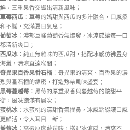
鮮，三重果香交織出清新風味；
草莓西瓜
：草莓的嬌甜與西瓜的多汁融合，口感柔
和不膩，充滿夏日氣息；
葡萄冰
：濃郁巨峰葡萄香氣爆發，冰涼感讓每一口
都清新爽口；
西瓜冰
：純正無雜味的西瓜甜，搭配冰感彷彿置身
海灘，清涼直達喉間；
奇異果百香果番石榴
：奇異果的清爽、百香果的濃
烈與番石榴的綿密，打造熱帶風味盛宴；
黑莓蔓越莓
：黑莓的厚重果香與蔓越莓的酸甜平
衡，風味飽滿有層次；
蜜桃冰
：水蜜桃的清甜香氣撲鼻，冰感點綴讓口感
更鮮活，令人耳目一新；
藍莓冰
：高還原度藍莓味，搭配冰涼感，清爽不