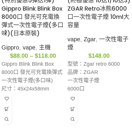
(特別優惠5彈送1彈)
(終極優惠 10送1/10送3)
Gippro Blink Blink Box
ZGAR Retro冰熊6000
8000口 發光可充電換
口一次性電子煙 10ml大
彈式一次性電子煙(多口
容量
味)(日本原裝)
vape
,
Zgar
,
一次性電子
Gippro
,
vape
,
主機
煙
$
88.00
–
$
118.00
$
148.00
Gippro Blink Blink Box
型號：Zgar retro 6000
8000口 發光可充電換彈式
品牌：ZGAR
一次性電子煙(多口味)
一次性電子煙
尺寸：45x24x58mm
6000口
電池容量：550mAh
600mAh可充電電池
充電口：Type-C
搭配10ml大容量煙油
輸入電壓：5V
口味：麒麟西瓜 | 斬鐵劍薄
煙彈介紹：
荷 | 翡冷青提 | 玉泉龍井 |
煙油容量：15ml
輕輕蜜桃烏龍 | 晨曦西柚 |