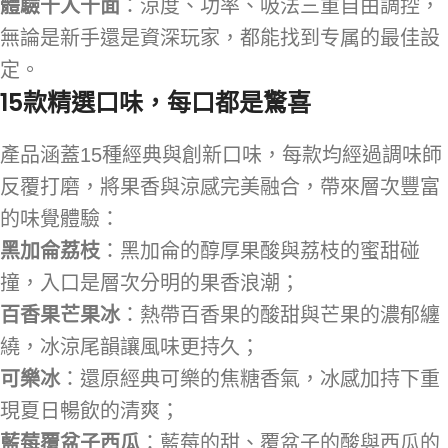
體驗千人千面
：涼度、功率、吸法三重自由調控，
無論是新手還是資深玩家，都能找到专属的最佳設
定。
15款精選口味，每口都是驚喜
產品涵蓋15種經典與創新口味，每款均經過調味師
反覆打磨，將果香與涼感完美融合，帶來層次豐富
的味覺體驗：
黑加侖荔枝
：黑加侖的醇厚果酸與荔枝的蜜甜碰
撞，入口是層次分明的果香浪潮；
百香果芒果冰
：熱帶百香果的酸甜與芒果的濃郁纏
繞，冰涼尾韻讓風味更持久；
可樂冰
：還原經典可樂的焦糖香氣，冰感加持下重
現夏日暢飲的清爽；
藍莓覆盆子西瓜
：藍莓的甜、覆盆子的酸與西瓜的