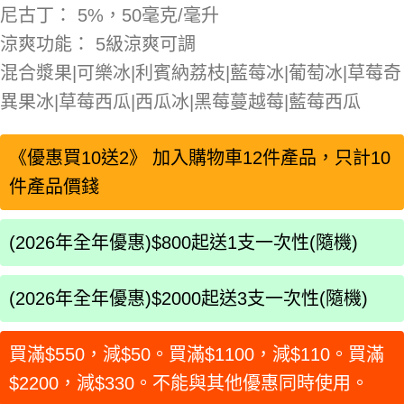
尼古丁： 5%，50毫克/毫升
涼爽功能： 5級涼爽可調
混合漿果|可樂冰|利賓納荔枝|藍莓冰|葡萄冰|草莓奇
異果冰|草莓西瓜|西瓜冰|黑莓蔓越莓|藍莓西瓜
《優惠買10送2》 加入購物車12件產品，只計10
件產品價錢
(2026年全年優惠)$800起送1支一次性(隨機)
(2026年全年優惠)$2000起送3支一次性(隨機)
買滿$550，減$50。買滿$1100，減$110。買滿
$2200，減$330。不能與其他優惠同時使用。