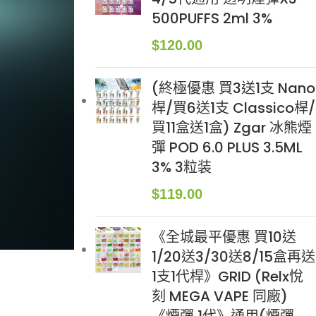
500PUFFS 2ml 3%
$
120.00
(終極優惠 買3送1支 Nano
桿/買6送1支 Classico桿/
買11盒送1盒) Zgar 冰熊煙
彈 POD 6.0 PLUS 3.5ML
3% 3粒装
$
119.00
《全城最平優惠 買10送
1/20送3/30送8/15盒再送
1支1代桿》GRID (Relx悅
刻 MEGA VAPE 同廠)