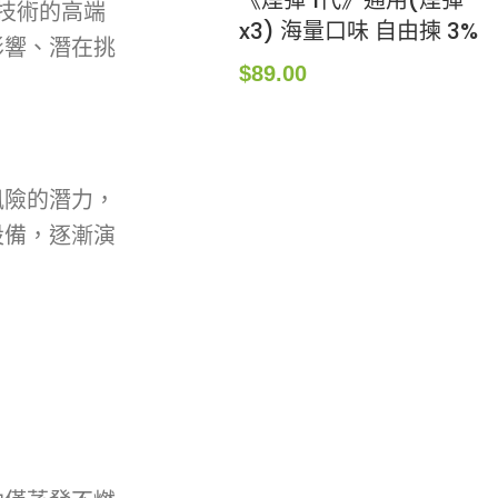
《煙彈 1代》通用(煙彈
新技術的高端
x3) 海量口味 自由揀 3%
影響、潛在挑
$
89.00
風險的潛力，
設備，逐漸演