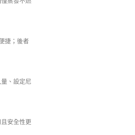
油僅蒸發不燃
加便捷；後者
入量、設定尼
用且安全性更