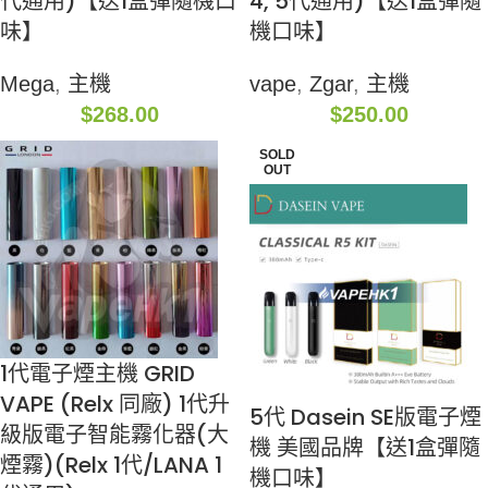
代通用)【送1盒彈隨機口
4, 5代通用)【送1盒彈隨
味】
機口味】
Mega
,
主機
vape
,
Zgar
,
主機
$
268.00
$
250.00
SOLD
OUT
1代電子煙主機 GRID
VAPE (Relx 同廠) 1代升
5代 Dasein SE版電子煙
級版電子智能霧化器(大
機 美國品牌【送1盒彈隨
煙霧)(Relx 1代/LANA 1
機口味】