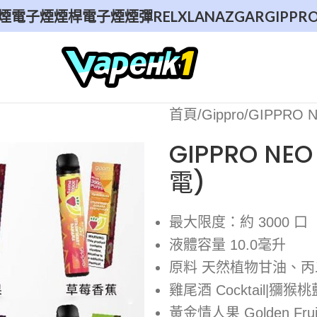
煙
電子煙煙桿
電子煙煙彈
RELX
LANA
ZGAR
GIPPR
首頁
Gippro
GIPPRO 
GIPPRO NE
電)
最大限度：約 3000 口
液體容量 10.0毫升
原料 天然植物甘油、
雞尾酒 Cocktail|獼猴桃藍莓 
黃金情人果 Golden Frui