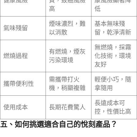
健康風險
質，致癌風險
康風險顯著降
高
低
煙味濃烈，難
基本無味殘
氣味殘留
以消散
留，乾淨清新
無燃燒，採霧
有燃燒，煙灰
燃燒過程
化技術，環境
污染環境
友好
需攜帶打火
輕便小巧，隨
攜帶便利性
機，稍顯複雜
拿隨用
長遠成本可
使用成本
長期花費驚人
控，性價比高
五、如何挑選適合自己的悅刻產品？