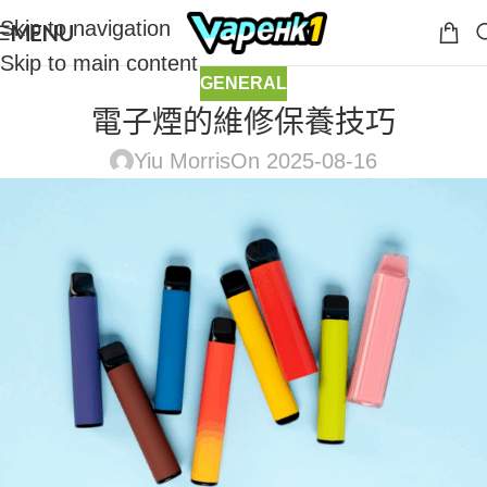
Skip to navigation
MENU
Skip to main content
GENERAL
電子煙的維修保養技巧
Yiu Morris
On 2025-08-16