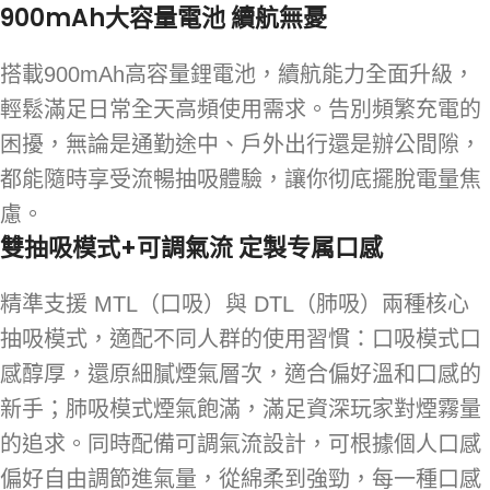
900mAh大容量電池 續航無憂
搭載900mAh高容量鋰電池，續航能力全面升級，
輕鬆滿足日常全天高頻使用需求。告別頻繁充電的
困擾，無論是通勤途中、戶外出行還是辦公間隙，
都能隨時享受流暢抽吸體驗，讓你彻底擺脫電量焦
慮。
雙抽吸模式+可調氣流 定製专属口感
精準支援 MTL（口吸）與 DTL（肺吸）兩種核心
抽吸模式，適配不同人群的使用習慣：口吸模式口
感醇厚，還原細膩煙氣層次，適合偏好溫和口感的
新手；肺吸模式煙氣飽滿，滿足資深玩家對煙霧量
的追求。同時配備可調氣流設計，可根據個人口感
偏好自由調節進氣量，從綿柔到強勁，每一種口感