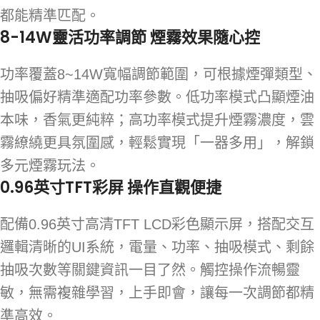
都能精準匹配。
8-14W靈活功率調節 煙霧效果隨心控
功率覆蓋8~14W寬幅調節範圍，可根據煙彈類型、
抽吸偏好精準適配功率參數。低功率模式凸顯煙油
本味，香氣更純粹；高功率模式提升煙霧濃度，雲
霧繚繞更具氛圍感，輕鬆實現「一器多用」，解鎖
多元煙霧玩法。
0.96英寸TFT彩屏 操作直觀便捷
配備0.96英寸高清TFT LCD彩色顯示屏，搭配交互
邏輯清晰的UI系統，電量、功率、抽吸模式、剩餘
抽吸次數等關鍵資訊一目了然。觸控操作流暢靈
敏，無需複雜學習，上手即會，讓每一次調節都精
準高效。