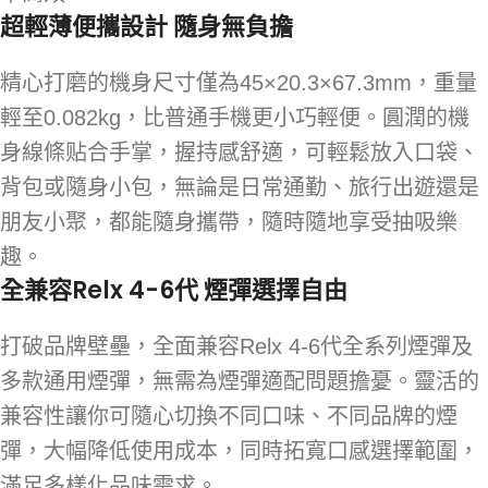
超輕薄便攜設計 隨身無負擔
精心打磨的機身尺寸僅為45×20.3×67.3mm，重量
輕至0.082kg，比普通手機更小巧輕便。圓潤的機
身線條贴合手掌，握持感舒適，可輕鬆放入口袋、
背包或隨身小包，無論是日常通勤、旅行出遊還是
朋友小聚，都能隨身攜帶，隨時隨地享受抽吸樂
趣。
全兼容Relx 4-6代 煙彈選擇自由
打破品牌壁壘，全面兼容Relx 4-6代全系列煙彈及
多款通用煙彈，無需為煙彈適配問題擔憂。靈活的
兼容性讓你可隨心切換不同口味、不同品牌的煙
彈，大幅降低使用成本，同時拓寬口感選擇範圍，
滿足多樣化品味需求。