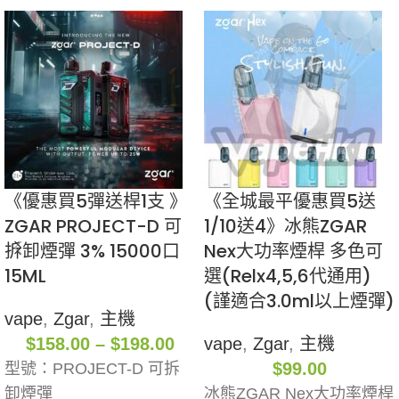
《優惠買5彈送桿1支 》
《全城最平優惠買5送
ZGAR PROJECT-D 可
1/10送4》冰熊ZGAR
拆卸煙彈 3% 15000口
Nex大功率煙桿 多色可
15ML
選(Relx4,5,6代通用)
(謹適合3.0ml以上煙彈)
vape
,
Zgar
,
主機
$
158.00
–
$
198.00
vape
,
Zgar
,
主機
$
99.00
型號：PROJECT-D 可拆
卸煙彈
冰熊ZGAR Nex大功率煙桿