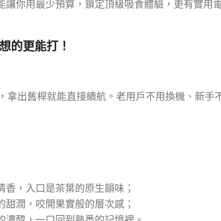
能讓你用最少預算，鎖定頂級吸食體驗，更有實用
比你想的更能打！
試，拿出舊桿就能直接續航。老用戶不用換機、新手
」
清香，入口是茶葉的原生韻味；
的甜潤，咬開果實般的層次感；
的濃醇，一口回到熟悉的記憶裡。