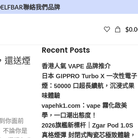
O
ELFBAR
聯絡我們
品牌
$
0.0
Recent Posts
驗，還送煙
香港人氣 VAPE 品牌推介
日本 GIPPRO Turbo X 一次性電子
煙：50000 口超長續航，沉浸式果
味體驗
vapehk1.com：vape 霧化啟美
學，一口潮出態度！
砸到你面前
2026旗艦新標杆｜Zgar Pod 1.0S
！不論你是
真格煙彈 封閉式陶瓷芯極致體驗，