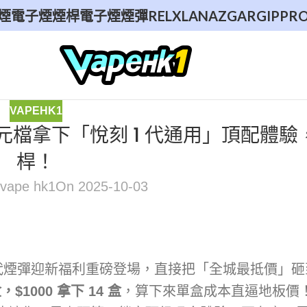
煙
電子煙煙桿
電子煙煙彈
RELX
LANA
ZGAR
GIPPR
VAPEHK1
百元檔拿下「悅刻 1 代通用」頂配體
桿！
vape hk1
On 2025-10-03
1 代煙彈迎新福利重磅登場，直接把「全城最抵價」
，$1000 拿下 14 盒
，算下來單盒成本直逼地板價