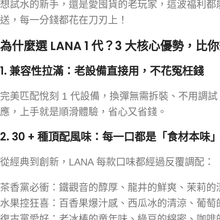
想試水的新手，還是愛囤貨的老玩家，這波福利都
送，每一分錢都花在刀刃上！
為什麼選 LANA 1 代？3 大核心優勢，
1. 兼容性拉滿：老設備直接用，不花冤枉錢
完美匹配悅刻 1 代設備，換彈無需拆裝、不用調
應，上手就是順滑體驗，省心又省錢。
2. 30 + 種頂配風味：每一口都是「食材本味
從經典到創新，LANA 每款口味都經過反覆調配：
茶香黨必衝：鐵觀音的醇厚、龍井的鮮爽、茉莉的
水果控狂喜：百香果爆汁感、西瓜冰的清涼、葡萄
復古黨愛好：老冰棒的童年味、綠豆的綿密、咖啡