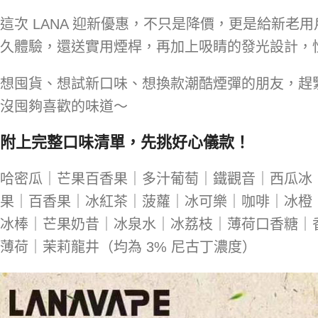
這次 LANA 迎新優惠，不只是降價，更是給新老用戶
久體驗，還送實用煙桿，再加上吸睛的發光設計，
想囤貨、想試新口味、想換款潮酷煙彈的朋友，趕
沒囤夠喜歡的味道～
附上完整口味清單，先挑好心儀款！
哈密瓜｜芒果百香果｜多汁葡萄｜鐵觀音｜西瓜冰
果｜百香果｜冰紅茶｜菠蘿｜冰可樂｜咖啡｜冰橙
冰棒｜芒果奶昔｜冰泉水｜冰荔枝｜薄荷口香糖｜
薄荷｜茉莉龍井（均為 3% 尼古丁濃度）