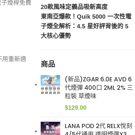
電子煙桿免費
20款風味定義品吸新高度
東南亞爆款！Quik 5000 一次性電
子煙全解析：4.5 星好評背後的 5
大核心優勢
不用重新適
商品
(新品)ZGAR 6.0E AVD 6
代煙彈 400口 2ML 2% 三
粒裝 草煙味
$
129.00
LANA POD 2代 RELX悅刻
4/5代通用 透明煙彈X3