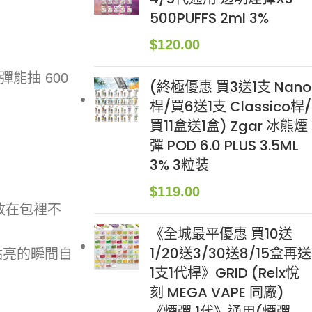
500PUFFS 2ml 3%
$
120.00
能抽 600
(終極優惠 買3送1支 Nano
桿/買6送1支 Classico桿/
買11盒送1盒) Zgar 冰熊煙
彈 POD 6.0 PLUS 3.5ML
3% 3粒装
$
119.00
放在包裡不
《全城最平優惠 買10送
1/20送3/30送8/15盒再送
點亮的瞬間自
1支1代桿》GRID (Relx悅
刻 MEGA VAPE 同廠)