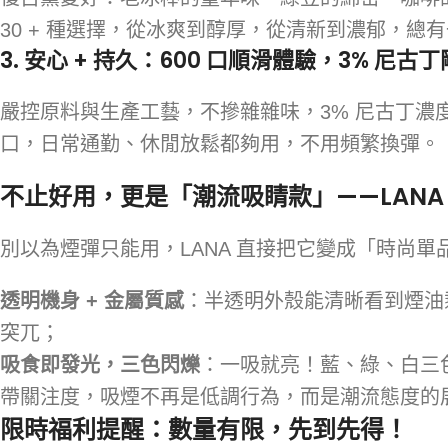
30 + 種選擇，從冰爽到醇厚，從清新到濃郁，總
3. 安心 + 持久：600 口順滑體驗，3% 尼古
嚴控原料與生產工藝，不摻雜雜味，3% 尼古丁濃
口，日常通勤、休閒放鬆都夠用，不用頻繁換彈。
不止好用，更是「潮流吸睛款」——LAN
別以為煙彈只能用，LANA 直接把它變成「時尚單
透明機身 + 金屬質感
：半透明外殼能清晰看到煙油
突兀；
吸食即發光，三色閃爍
：一吸就亮！藍、綠、白三
帶關注度，吸煙不再是低調行為，而是潮流態度的
限時福利提醒：數量有限，先到先得！