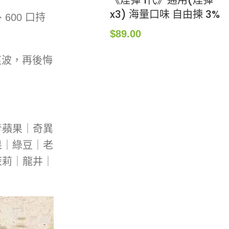
《煙彈 1代》通用(煙彈
x3) 海量口味 自由揀 3%
600 口持
$
89.00
這波，再後悔
青蘋果｜奇異
果｜綠豆｜老
茉莉｜龍井｜