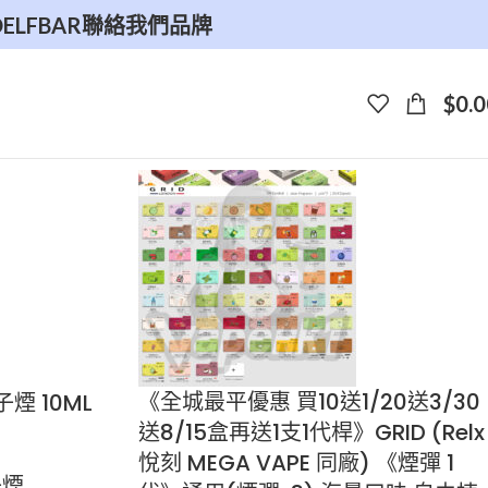
O
ELFBAR
聯絡我們
品牌
$
0.0
《全城最平優惠 買10送1/20送3/30
子煙 10ML
送8/15盒再送1支1代桿》GRID (Relx
悅刻 MEGA VAPE 同廠) 《煙彈 1
子煙