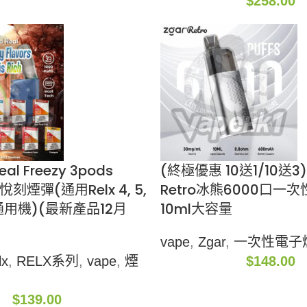
$
258.00
eal Freezy 3pods
(終極優惠 10送1/10送3)
s 悅刻煙彈(通用Relx 4, 5,
Retro冰熊6000口一
用機)(最新產品12月
10ml大容量
vape
,
Zgar
,
一次性電子
lx
,
RELX系列
,
vape
,
煙
$
148.00
$
139.00