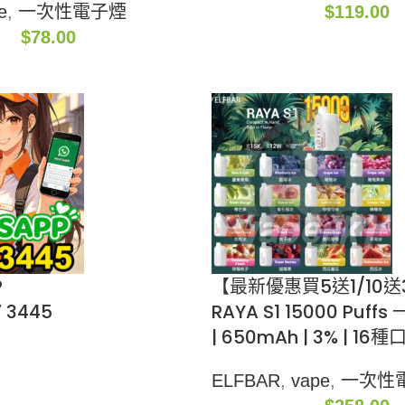
e
,
一次性電子煙
$
119.00
$
78.00
P
【最新優惠買5送1/10送3
 3445
RAYA S1 15000 Puf
| 650mAh | 3% | 16種
ELFBAR
,
vape
,
一次性