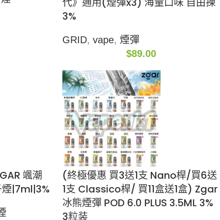
代》通用(煙彈x3) 海量口味 自由揀
3%
GRID
,
vape
,
煙彈
$
89.00
GAR 颯潮
(終極優惠 買3送1支 Nano桿/買6送
煙|7ml|3%
1支 Classico桿/ 買11盒送1盒) Zgar
冰熊煙彈 POD 6.0 PLUS 3.5ML 3%
煙
3粒装